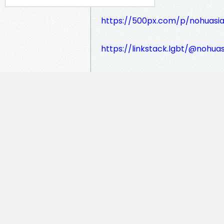
https://500px.com/p/nohuasi
https://linkstack.lgbt/@nohuas
https://www.ltstesting.com/pro
https://p.mobile9.com/nohuas
https://www.harimajuku.com/pr
https://jobs.siliconflorist.co
https://scam.vn/check-website
https://camp-fire.jp/profile/n