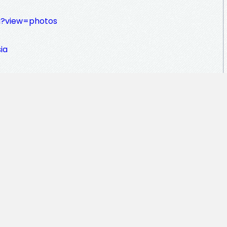
a?view=photos
ia
file/nohuasia/profile
ia/
ofile/nohuasia/profile
m/employers/4181154-nha-cai-nohu
/https://nohu.asia/
ohuasia