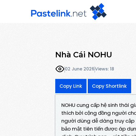
Nhà Cái NOHU
02 June 2026
Views: 18
Copy Link
Copy Shortlink
NOHU cung cấp hệ sinh thái giả
thích bởi cộng đồng người chơi
người dùng dễ dàng truy cập 
bảo mật tiên tiến được áp dụ