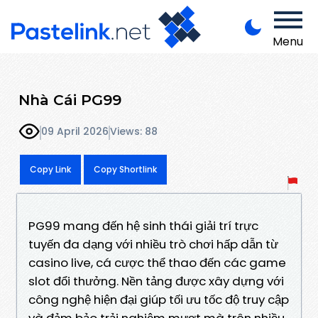
Menu
Nhà Cái PG99
09 April 2026
Views: 88
Copy Link
Copy Shortlink
PG99 mang đến hệ sinh thái giải trí trực
tuyến đa dạng với nhiều trò chơi hấp dẫn từ
casino live, cá cược thể thao đến các game
slot đổi thưởng. Nền tảng được xây dựng với
công nghệ hiện đại giúp tối ưu tốc độ truy cập
và đảm bảo trải nghiệm mượt mà trên nhiều