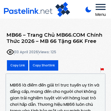
Menu
MB66 – Trang Chủ MB66.COM Chính
Thức 2026 – MB 66 Tặng 66K Free
03 April 2026
Views: 125
Copy Link
Copy Shortlink
MB66 là điểm đến giải trí trực tuyến uy tín và
đẳng cấp, mang đến cho người chơi không
gian trải nghiệm tuyệt vời với hàng loạt trò
chơi hấp dẫn. Thương hiệu MB66 luôn chú
trọng vào tính bảo mật và sự minh bạch