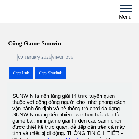
Menu
Cổng Game Sunwin
09 January 2026
Views: 396
Copy Link
Copy Shortlink
SUNWIN là nền tảng giải trí trực tuyến quen
thuộc với cộng đồng người chơi nhờ phong
cách vận hành ổn định và hệ thống trò chơi
đa dạng. SUNWIN mang đến nhiều lựa chọn
hấp dẫn từ game bài, mini game giải trí đến
các sảnh chơi được thiết kế trực quan, dễ