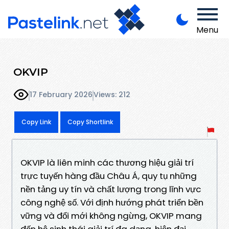
Menu
OKVIP
17 February 2026
Views: 212
Copy Link
Copy Shortlink
OKVIP là liên minh các thương hiệu giải trí
trực tuyến hàng đầu Châu Á, quy tụ những
nền tảng uy tín và chất lượng trong lĩnh vực
công nghệ số. Với định hướng phát triển bền
vững và đổi mới không ngừng, OKVIP mang
đến hệ sinh thái giải trí đa dạng, hiện đại,