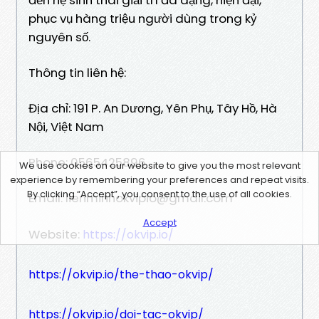
phục vụ hàng triệu người dùng trong kỷ
nguyên số.
Thông tin liên hệ:
Địa chỉ: 191 P. An Dương, Yên Phụ, Tây Hồ, Hà
Nội, Việt Nam
Phone: 0565425896
We use cookies on our website to give you the most relevant
experience by remembering your preferences and repeat visits.
By clicking “Accept”, you consent to the use of all cookies.
Email: lienminhokvipio@gmail.com
Accept
Website:
https://okvip.io/
https://okvip.io/the-thao-okvip/
https://okvip.io/doi-tac-okvip/