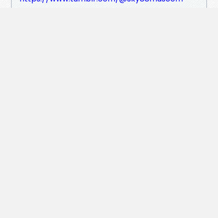
https://www.reddit.com/user/sky88muscom/