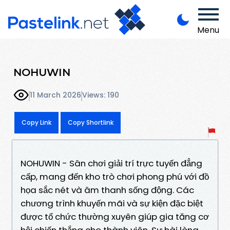
Menu
NOHUWIN
11 March 2026
Views: 190
Copy Link
Copy Shortlink
NOHUWIN - Sân chơi giải trí trực tuyến đẳng
cấp, mang đến kho trò chơi phong phú với đồ
họa sắc nét và âm thanh sống động. Các
chương trình khuyến mãi và sự kiện đặc biệt
được tổ chức thường xuyên giúp gia tăng cơ
hội chiến thắng cho thành viên. Sự hài lòng