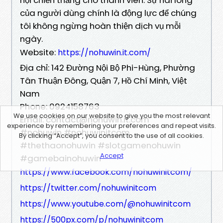
của người dùng chính là động lực để chúng
tôi không ngừng hoàn thiện dịch vụ mỗi
ngày.
Website:
https://nohuwin.it.com/
Địa chỉ: 142 Đường Nội Bộ Phi-Hùng, Phường
Tân Thuận Đông, Quận 7, Hồ Chí Minh, Việt
Nam
Phone: 0924158763
We use cookies on our website to give you the most relevant
Email: contact@nohuwin.it.com
experience by remembering your preferences and repeat visits.
#nohuwin #nohuwinitcom
By clicking “Accept”, you consent to the use of all cookies.
#thethaonohuwin #slotgamenohuwin
Accept
#gamebainohuwin
https://www.facebook.com/nohuwinitcom/
https://twitter.com/nohuwinitcom
https://www.youtube.com/@nohuwinitcom
https://500px.com/p/nohuwinitcom