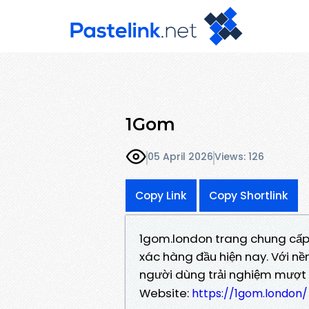
1Gom
05 April 2026
Views: 126
Copy Link
Copy Shortlink
1gom.london trang chung cấp l
xác hàng đầu hiện nay. Với n
người dùng trải nghiệm mượt 
Website:
https://1gom.london/