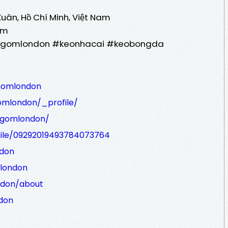
 Xuân, Hồ Chí Minh, Việt Nam
om
1gomlondon #keonhacai #keobongda
gomlondon
omlondon/_profile/
/1gomlondon/
file/09292019493784073764
ndon
london
ndon/about
don