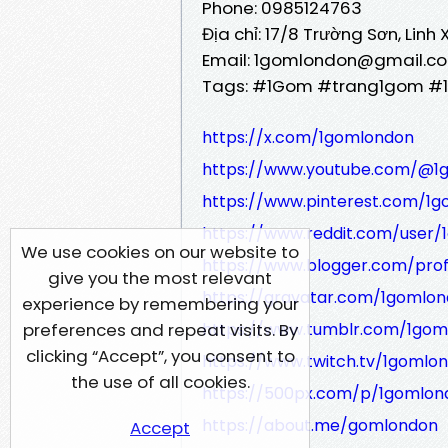
Phone: 0985124763
Địa chỉ: 17/8 Trường Sơn, Linh
Email: 1gomlondon@gmail.c
Tags: #1Gom #trang1gom #
https://x.com/1gomlondon
https://www.youtube.com/@1
https://www.pinterest.com/1g
https://www.reddit.com/user
We use cookies on our website to
https://www.blogger.com/pro
give you the most relevant
https://gravatar.com/1gomlo
experience by remembering your
https://www.tumblr.com/1gom
preferences and repeat visits. By
clicking “Accept”, you consent to
https://www.twitch.tv/1gomlo
the use of all cookies.
https://500px.com/p/1gomlon
https://about.me/gomlondon
Accept