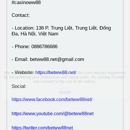
#WW88 #Nhà Cái WW88 #betww88
#casinoww88
Contact:
- Location: 136 P. Trung Liệt, Trung Liệt, Đống
Đa, Hà Nội, Việt Nam
- Phone: 0886786686
We use cookies on our website to give you the most relevant
experience by remembering your preferences and repeat visits.
- Email: betww88.net@gmail.com
By clicking “Accept”, you consent to the use of all cookies.
Accept
- Website:
https://betww88.net/
Social:
https://www.facebook.com/betww88net/