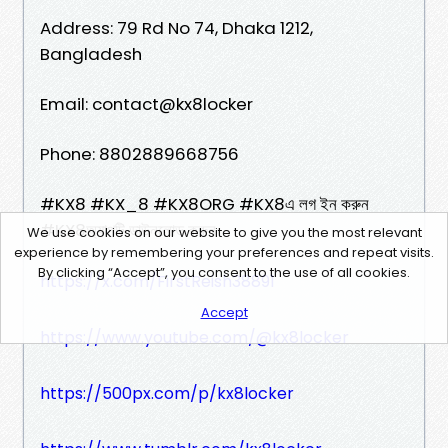
Address: 79 Rd No 74, Dhaka 1212,
Bangladesh
Email: contact@kx8locker
Phone: 8802889668756
#KX8 #KX_8 #KX8ORG #KX8এ লগ ইন করুন
#KX8অ্যাপটি ডাউনলোড করুন
We use cookies on our website to give you the most relevant
experience by remembering your preferences and repeat visits.
By clicking “Accept”, you consent to the use of all cookies.
https://x.com/FirstReish38891
Accept
https://www.youtube.com/@kx8locker
https://500px.com/p/kx8locker