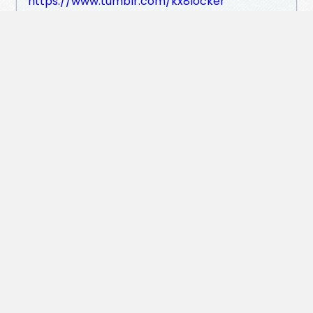
https://www.tumblr.com/kx8locker
https://www.twitch.tv/kx8locker/about
https://www.pinterest.com/kx8locker/
https://igli.me/kx8locker
https://doselect.com/@6f6ec5565e96e4da6
cf313480
https://homepage.ninja/kx8locker
http://delphi.larsbo.org/user/kx8locker
http://iawbs.com/home.php?mod=space&ui
d=948099