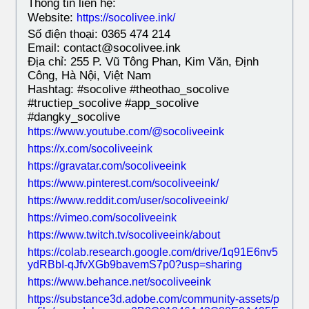
Thông tin liên hệ:
Website:
https://socolivee.ink/
Số điện thoại: 0365 474 214
Email: contact@socolivee.ink
Địa chỉ: 255 P. Vũ Tông Phan, Kim Văn, Định
Công, Hà Nội, Việt Nam
Hashtag: #socolive #theothao_socolive
#tructiep_socolive #app_socolive
#dangky_socolive
https://www.youtube.com/@socoliveeink
https://x.com/socoliveeink
https://gravatar.com/socoliveeink
We use cookies on our website to give you the most relevant experience
https://www.pinterest.com/socoliveeink/
by remembering your preferences and repeat visits. By clicking “Accept”,
you consent to the use of all cookies.
https://www.reddit.com/user/socoliveeink/
https://vimeo.com/socoliveeink
Accept
https://www.twitch.tv/socoliveeink/about
https://colab.research.google.com/drive/1q91E6nv5
ydRBbI-qJfvXGb9bavemS7p0?usp=sharing
https://www.behance.net/socoliveeink
https://substance3d.adobe.com/community-assets/p