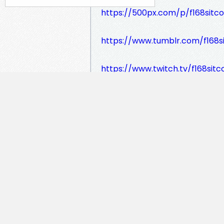
https://500px.com/p/f168sitc
https://www.tumblr.com/f168
https://www.twitch.tv/f168sit
https://www.pinterest.com/f1
https://tawk.to/f168sitcom
https://scholar.google.com/
hDQVP2uLbRG_-UjYFVvgEAJk
PSXTXP7I__lw&user=9aD7Bk
https://www.ameba.jp/profile/